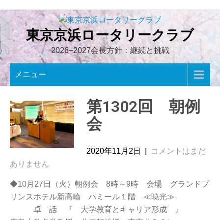
Skip
to
content
東京京浜ロータリークラブ
2026−2027会長方針：継続と挑戦
メニュー
第1302回 朝例
会
2020年11月2日
|
コメントはまだ
ありません
◆10月27日（火）朝例会 8時～9時 会場 グランドプ
リンスホテル新高輪 パミール１階 ≪暁光≫
卓 話 『 大学教育とキャリア形成 』