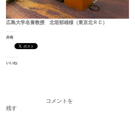
広島大学名誉教授 北垣郁雄様（東京北ＲＣ）
共有:
いいね:
投
第1301回 朝例会
立会川龍馬像建造10周年
コメントを
稿
残す
ナ
ビ