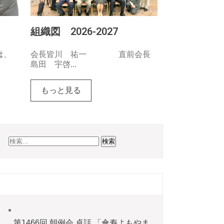
組織図 2026-2027
は、
会長皆川 祐一 直前会長
島田 宇啓...
もっと見る
最近の投稿
第1466回 朝例会 卓話 「傘寿よもやま