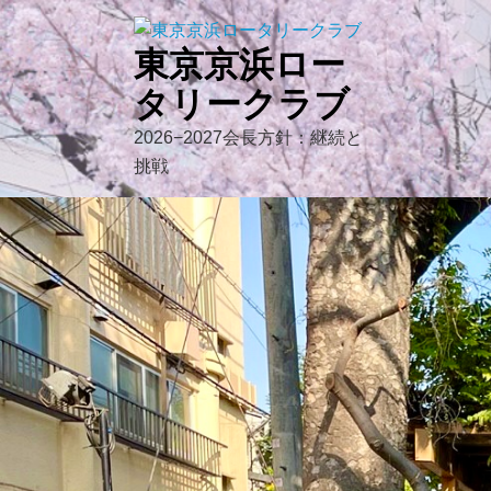
Skip
to
東京京浜ロー
content
タリークラブ
2026−2027会長方針：継続と
挑戦