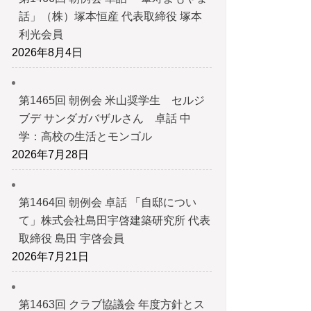
話」（株）塚本恒産 代表取締役 塚本
利光会員
2026年8月4日
第1465回 朝例会 米山奨学生 セルジ
ブデ サンダガバザルさん 卓話 中
学：高校の生活とモンゴル
2026年7月28日
第1464回 朝例会 卓話 「自邸につい
て」株式会社島田宇啓建築研究所 代表
取締役 島田 宇啓会員
2026年7月21日
第1463回 クラブ協議会 年度方針とス