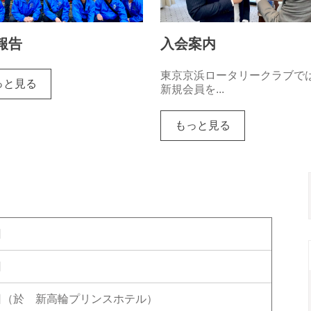
報告
入会案内
東京京浜ロータリークラブで
っと見る
新規会員を...
もっと見る
日
日
1日（於 新高輪プリンスホテル）