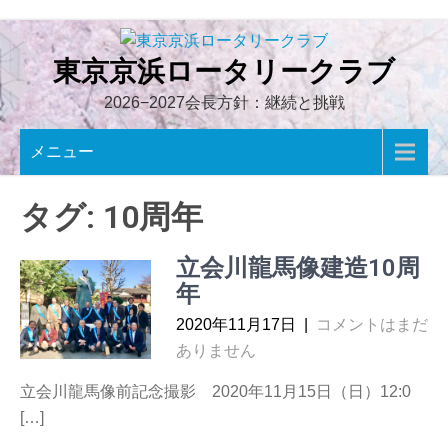
Skip
to
content
東京京浜ロータリークラブ
2026−2027会長方針：継続と挑戦
メニュー
タグ:
10周年
立会川龍馬像建造10周
年
2020年11月17日
|
コメントはまだ
ありません
立会川龍馬像前記念撮影 2020年11月15日（日）12:0
[…]