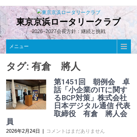
Skip
to
content
東京京浜ロータリークラブ
2026−2027会長方針：継続と挑戦
メニュー
タグ:
有倉 將人
第1451回 朝例会 卓
話「小企業のITに関す
るBCP対策」株式会社
日本デジタル通信 代表
取締役 有倉 將人会
員
2026年2月24日
|
コメントはまだありません